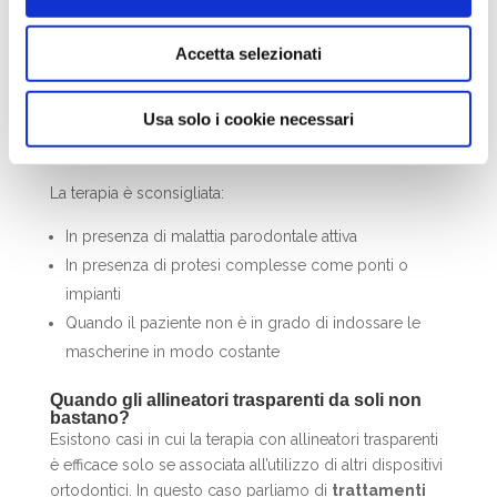
trasparenti?
Come abbiamo visto, gli allineatori trasparenti sono
adatti a numerosi scopi e possono essere indossati da
Accetta selezionati
pazienti giovani e adulti. Purtroppo, però,
esistono
alcuni casi in cui la terapia non può essere
Usa solo i cookie necessari
intrapresa
o può comunque rivelarsi lunga e
cavillosa.
La terapia è sconsigliata:
In presenza di malattia parodontale attiva
In presenza di protesi complesse come ponti o
impianti
Quando il paziente non è in grado di indossare le
mascherine in modo costante
Quando gli allineatori trasparenti da soli non
bastano?
Esistono casi in cui la terapia con allineatori trasparenti
è efficace solo se associata all’utilizzo di altri dispositivi
ortodontici. In questo caso parliamo di
trattamenti