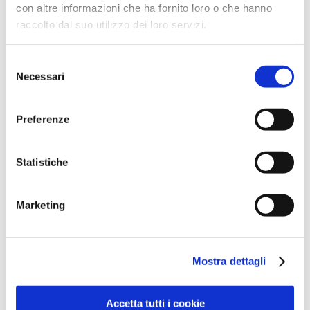
con altre informazioni che ha fornito loro o che hanno
Negli ultimi anni l’uso delle mascherine trasparenti per
raccolto dal suo utilizzo dei loro servizi.
le terapie ortodontiche si è esteso sempre più anche
tra i giovani che, a loro volta, li apprezzano poiché non
devono temere prese in giro da parte dei compagni e
Selezione
Necessari
soprattutto,
non corrono il rischio di danni o lesioni
del
alla bocca
in caso di urti durante il gioco o lo sport.
consenso
Nel caso dei pazienti in fase di crescita, è però richiesta
Preferenze
una
forte collaborazione
. I ragazzi devono, infatti,
avere ben chiaro che gli allineatori vanno indossati
Statistiche
almeno 22 ore al giorno, pertanto è bene rimuoverli
solo quando si mangia o ci si lava i denti. Non tenere le
mascherine in bocca per il numero di ore sufficiente
Marketing
può rallentare o addirittura inficiare tutto il piano di
cura.
Mostra dettagli
SCOPRI GLI APPARECCHI INVISIBILI PER BAMBINI
Quando non è possibile usare gli allineatori
Accetta tutti i cookie