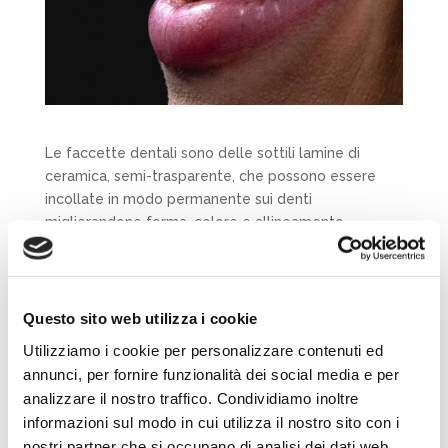
Le faccette dentali sono delle sottili lamine di
ceramica, semi-trasparente, che possono essere
incollate in modo permanente sui denti
migliorandone forma, colore e allineamento.
Le FACCETTE DENTALI si applicano direttamente sui
denti naturali,
senza dolore e senza limatura dello
smalto
Questo sito web utilizza i cookie
I materiali – la ceramica – con i quali vengono
Utilizziamo i cookie per personalizzare contenuti ed
realizzate le faccette hanno spessori di 0,3-0,5 mm:
annunci, per fornire funzionalità dei social media e per
le faccette possono essere incollate sullo smalto
analizzare il nostro traffico. Condividiamo inoltre
del dente senza limarlo.
informazioni sul modo in cui utilizza il nostro sito con i
nostri partner che si occupano di analisi dei dati web,