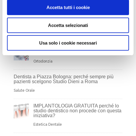
Estetica del Sorriso, nel mio Blog ti
Accetta tutti i cookie
spiego tutte le buone pratiche per
mantenere in salute bocca e denti.
Accetta selezionati
Articoli Recenti
Usa solo i cookie necessari
Ho perso un dente: cosa succede se non
lo sostituisco?
Ortodonzia
Dentista a Piazza Bologna: perché sempre più
pazienti scelgono Studio Dieni a Roma
Salute Orale
IMPLANTOLOGIA GRATUITA perché lo
studio dentistico non procede con questa
iniziativa?
Estetica Dentale