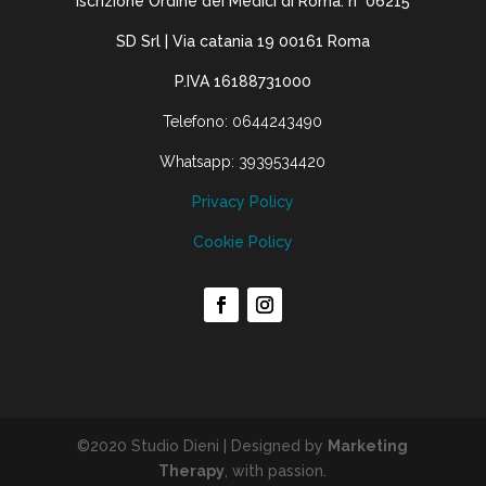
Iscrizione Ordine dei Medici di Roma: n° 06215
SD Srl | Via catania 19 00161 Roma
P.IVA 16188731000
Telefono: 0644243490
Whatsapp: 3939534420
Privacy Policy
Cookie Policy
©2020 Studio Dieni | Designed by
Marketing
Therapy
, with passion.