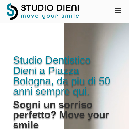
a
Video
Player
Studio Dentistico
Dieni a Piazza
Bologna, da piu di 50
anni sempre qui.
Sogni un sorriso
perfetto? Move your
smile