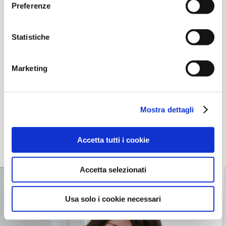
esperti al mondo.
Preferenze
Statistiche
Scegliere lo Studio della Dott.ssa
Silvia Dieni significa scegliere una
Marketing
specialista nell’ortodonzia invisibile,
considerata tra i 300 Invisalign
Provider più esperti al mondo e tra
Mostra dettagli
le più giovani esperte d’Europa con
oltre 2000 pazienti trattati con
Accetta tutti i cookie
successo.
Accetta selezionati
Usa solo i cookie necessari