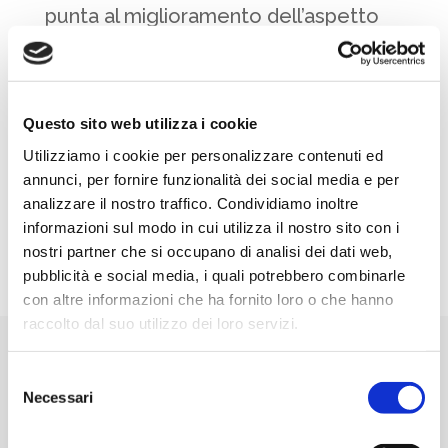
punta al miglioramento dell’aspetto
dei denti, offrendo al tempo stesso al
paziente, un’esperienza di grande
confort e semplificazione dei
Questo sito web utilizza i cookie
trattamenti odontoiatrici.
Utilizziamo i cookie per personalizzare contenuti ed
annunci, per fornire funzionalità dei social media e per
analizzare il nostro traffico. Condividiamo inoltre
SCOPRI DI PIÙ
informazioni sul modo in cui utilizza il nostro sito con i
nostri partner che si occupano di analisi dei dati web,
pubblicità e social media, i quali potrebbero combinarle
con altre informazioni che ha fornito loro o che hanno
raccolto dal suo utilizzo dei loro servizi.
Affidati alla Dott.ssa
Dieni, tra i 300
Selezione
Necessari
del
ortodontisti più
consenso